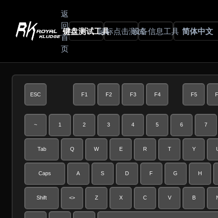
返
回
键盘测试工具
鼠标点击测试
设备信息工具
简体中文
首
页
ESC
F1
F2
F3
F4
F5
F
~
1
2
3
4
5
6
7
Tab
Q
W
E
R
T
Y
Caps
A
S
D
F
G
H
Shift
<>
Z
X
C
V
B